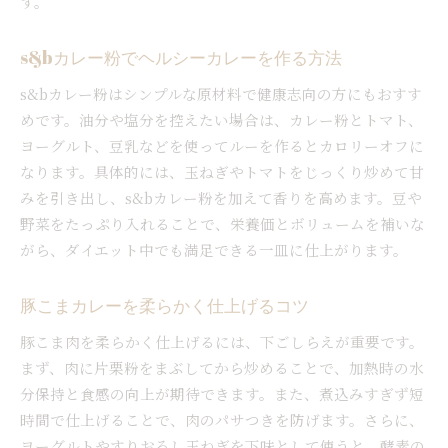
す。
s&bカレー粉でヘルシーカレーを作る方法
s&bカレー粉はシンプルな原材料で健康志向の方にもおすす
めです。油分や塩分を控えたい場合は、カレー粉とトマト、
ヨーグルト、豆乳などを使ってルーを作るとカロリーオフに
なります。具体的には、玉ねぎやトマトをじっくり炒めて甘
みを引き出し、s&bカレー粉を加えて香りを高めます。豆や
野菜をたっぷり入れることで、栄養価とボリュームを補いな
がら、ダイエット中でも満足できる一皿に仕上がります。
豚こまカレーを柔らかく仕上げるコツ
豚こま肉を柔らかく仕上げるには、下ごしらえが重要です。
まず、肉に片栗粉をまぶしてから炒めることで、加熱時の水
分保持と食感の向上が期待できます。また、煮込みすぎず短
時間で仕上げることで、肉のパサつきを防げます。さらに、
ヨーグルトやすりおろし玉ねぎを下味として使うと、酵素の