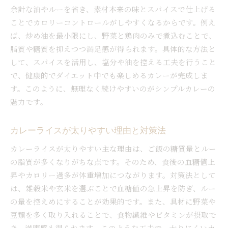
豚こまカレーを柔らかく仕上げるコツ
余計な油やルーを省き、素材本来の味とスパイスで仕上げる
太りにくいカレーを楽しむ工夫とは
ことでカロリーコントロールがしやすくなるからです。例え
ば、炒め油を最小限にし、野菜と鶏肉のみで煮込むことで、
カレーの食材選びで太りにくさを追求
脂質や糖質を抑えつつ満足感が得られます。具体的な方法と
カレー 隠し味で満足感を高めるポイント
して、スパイスを活用し、塩分や油を控える工夫を行うこと
食べ合わせでカレーのカロリーを調整
で、健康的でダイエット中でも楽しめるカレーが完成しま
野菜たっぷりカレーで食物繊維を強化
す。このように、無理なく続けやすいのがシンプルカレーの
市販ルー活用でヘルシーカレーを実現
魅力です。
太りにくいカレーの盛り付けアイデア
栄養バランスを考えたカレーの食べ方
カレーライスが太りやすい理由と対策法
カレーの栄養バランスを整えるコツ
カレーライスが太りやすい主な理由は、ご飯の糖質量とルー
カレーと一緒に摂りたい副菜の選び方
の脂質が多くなりがちな点です。そのため、食後の血糖値上
野菜とタンパク質が豊富なカレー献立
昇やカロリー過多が体重増加につながります。対策法として
は、雑穀米や玄米を選ぶことで血糖値の急上昇を防ぎ、ルー
カレーがダメな時の体調サインに注目
の量を控えめにすることが効果的です。また、具材に野菜や
ご飯の量を調整してカレーを楽しむ方法
豆類を多く取り入れることで、食物繊維やビタミンが摂取で
赤缶カレー粉利用で健康的な食卓を実現
き、満腹感も得られます。このような工夫で、太りにくいカ