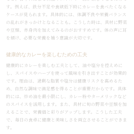
市販ルーで簡単に作る本格カレーの方法
す。例えば、鉄分不足や食欲低下時にカレーを食べたくなる
カレー 隠し味で市販ルーをアレンジする技
ケースが見られます。具体的には、体調不良や栄養バランス
の乱れがきっかけとなることも。こうした時は、具材に野菜
市販ルーとカレー粉で新しい味わいを発見
や豆類、赤身肉を加えてみるのがおすすめです。体の声に耳
忙しい日に役立つカレー簡単レシピ集
を傾け、必要な栄養を補う意識が大切です。
赤缶カレー粉を使ったカレーライスの魅力
市販ルーで健康的なカレーを仕上げるコツ
健康的なカレーを楽しむための工夫
健康的にカレーを楽しむ工夫として、油や塩分を控えめに
し、スパイスやハーブを使って風味を引き出すことが効果的
です。理由は、過剰な脂質や塩分は健康リスクを高めるた
め、自然な調味で満足感を得ることが重要だからです。具体
的には、炒め油を最小限にし、カレー粉やターメリックなど
のスパイスを活用します。また、具材に旬の野菜や豆類を加
えることで、栄養価と彩りがアップします。こうした工夫
で、毎日の食卓に健康と美味しさを両立させることができま
す。