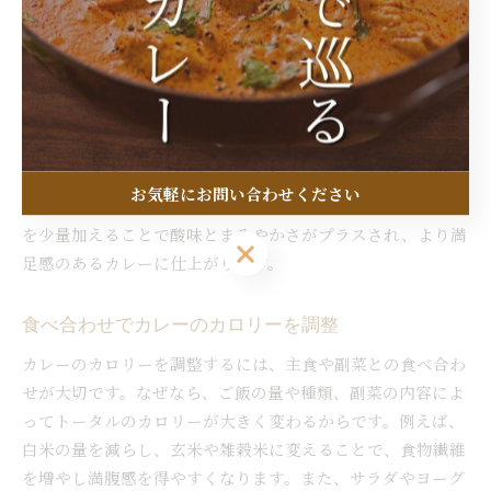
カレー 隠し味で満足感を高めるポイント
シンプルカレーでも満足感を高めるには、隠し味の活用がポ
イントです。理由は、味に深みを加えることで少量でも満足
でき、食べ過ぎ防止につながるためです。具体的には、ヨー
グルトや味噌、トマトピューレを加えるとコクと旨みが増
お気軽にお問い合わせください
し、ヘルシーな仕上がりになります。たとえば、ヨーグルト
を少量加えることで酸味とまろやかさがプラスされ、より満
お気軽にお問い合わせください
足感のあるカレーに仕上がります。
食べ合わせでカレーのカロリーを調整
カレーのカロリーを調整するには、主食や副菜との食べ合わ
せが大切です。なぜなら、ご飯の量や種類、副菜の内容によ
ってトータルのカロリーが大きく変わるからです。例えば、
白米の量を減らし、玄米や雑穀米に変えることで、食物繊維
を増やし満腹感を得やすくなります。また、サラダやヨーグ