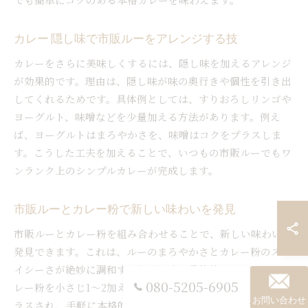
カレー 隠し味で市販ルーをアレンジする技
カレーをさらに美味しくするには、隠し味を加えるアレンジ
が効果的です。理由は、隠し味が味の奥行きや個性を引き出
してくれるためです。具体例としては、すりおろしリンゴや
ヨーグルト、味噌などを少量加える方法があります。例え
ば、ヨーグルトはまろやかさを、味噌はコクをプラスしま
す。こうした工夫を加えることで、いつもの市販ルーでもワ
ンランク上のシンプルカレーが完成します。
市販ルーとカレー粉で新しい味わいを発見
市販ルーとカレー粉を組み合わせることで、新しい味わいを
発見できます。これは、ルーのまろやかさとカレー粉のスパ
イシーさが絶妙に調和するためです。具体的には、ルーにカ
080-5205-6905
レー粉を小さじ1〜2加えて煮込むだけ。カレー粉の風味がプ
お問い合わせ
ラスされ、手軽に本格的な香りと辛味を楽しめます。市販ル