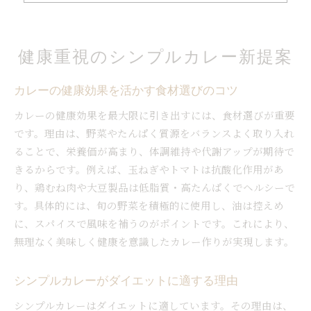
カレーが食べたくなる時の体調と栄養不足
健康的なカレーを楽しむための工夫
カレーでダイエット中も満足する秘訣
健康重視のシンプルカレー新提案
ダイエット中でも安心なカレーの選び方
カレーのカロリーを抑える調理法の工夫
カレーの健康効果を活かす食材選びのコツ
脂質控えめカレーで満足感を得るポイント
カレーの健康効果を最大限に引き出すには、食材選びが重要
ダイエット中のカレーの食べ方と注意点
です。理由は、野菜やたんぱく質源をバランスよく取り入れ
ることで、栄養価が高まり、体調維持や代謝アップが期待で
カレーの太りにくい食材組み合わせ術
きるからです。例えば、玉ねぎやトマトは抗酸化作用があ
管理栄養士がすすめるカレーの食事法
り、鶏むね肉や大豆製品は低脂質・高たんぱくでヘルシーで
手軽に作れるカレーの簡単レシピ集
す。具体的には、旬の野菜を積極的に使用し、油は控えめ
市販ルーで作る簡単カレーレシピの魅力
に、スパイスで風味を補うのがポイントです。これにより、
赤缶カレー粉を使った時短カレーの工夫
無理なく美味しく健康を意識したカレー作りが実現します。
カレー レシピの人気アレンジ方法紹介
家族で楽しむカレーの簡単レシピ特集
シンプルカレーがダイエットに適する理由
s&bカレー粉でヘルシーカレーを作る方法
シンプルカレーはダイエットに適しています。その理由は、