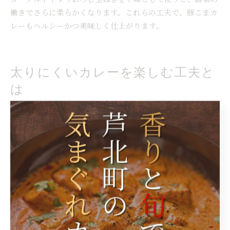
働きでさらに柔らかくなります。これらの工夫で、豚こまカ
レーもヘルシーかつ美味しく仕上がります。
太りにくいカレーを楽しむ工夫と
は
カレーの食材選びで太りにくさを追求
カレーを健康的に楽しむためには、食材選びが重要です。な
ぜなら、脂質や糖質の多い具材を避け、野菜や鶏肉などの低
脂肪・高タンパク質な食材を活用することで、カロリーを抑
えつつ満足感を得られるからです。例えば、じゃがいもの代
わりにかぼちゃや豆類を使ったり、豚肉よりも鶏むね肉を選
ぶなどの工夫が効果的です。こうした食材選びを意識するこ
とで、ダイエット中でもカレーを安心して楽しむことができ
ます。