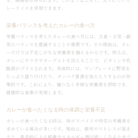
スパイス使いで広がるカレーの魅力
レーライスを実現できます。
カレーのスパイスで健康をサポート
赤缶カレー粉の活用法とおすすめレシピ
栄養バランスを考えたカレーの食べ方
スパイスでカレーの美味しさを引き出す
栄養バランスを考えたカレーの食べ方には、主食・主菜・副
カレーの辛さ調節で楽しむバリエーション
菜のバランスを意識することが重要です。その理由は、カレ
カレー 隠し味で深みを増すスパイス術
ーだけでは不足しがちな栄養素を補えるからです。例えば、
市販ルーとカレー粉の組み合わせアイデア
カレーにサラダやヨーグルトを添えることで、ビタミンや乳
酸菌がプラスされます。具体的には、ワンプレートに野菜を
カレーが食べたくなる理由と対策法
たっぷり盛り付けたり、タンパク質源を加えたりするのが効
カレー食べたくなるときの体のサイン
果的です。これにより、偏りなく多様な栄養素を摂取でき、
栄養不足がカレー欲求につながる理由
健康的な食事が実現します。
カレーがダメな時の注意点と対策方法
カレーを食べるタイミングの工夫ポイント
カレーが食べたくなる時の体調と栄養不足
健康的にカレーを楽しむための自己管理
カレーが食べたくなる時は、体がスパイスや特定の栄養素を
ダイエット中にカレーを取り入れる秘訣
求めている場合が多いです。理由は、疲労やストレスが溜ま
市販ルー活用でシンプルカレー革命
ると、香辛料による刺激やエネルギー源が欲しくなるためで