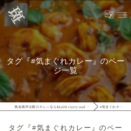
タグ『#気まぐれカレー』のペー
ジ一覧
熊本県芦北町のカレーならMaDR Curry and GuLP
#気まぐれカレー
タグ『#気まぐれカレー』のペー